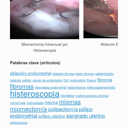
Miomectomia Intramural por
Ablación Endome
Histeroscopia
Palabras clave (artículos)
ablación endometrial
ablación térmica
balón térmico
cateterización
fibroma
tubárica
catéter
cáncer de endometrio
DIU
endometrio
Essure
fibromas
hiperplasia endometrial
histerectomía
histerosalpingografía
histeroscopia
infertilidad
malformaciones uterinas
miomas
mioma
menorragia
metroplastia
miomectomía
polipectomía
pólipo
endometrial
sangrado uterino
pólipo uterino
vaginoscopia