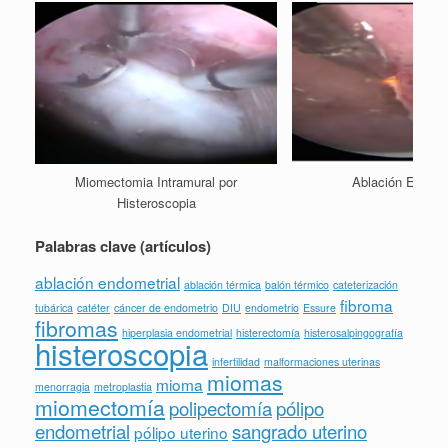
Miomectomia Intramural por
Ablación Endome
Histeroscopia
Palabras clave (artículos)
ablación endometrial
ablación térmica
balón térmico
cateterización
fibroma
tubárica
catéter
cáncer de endometrio
DIU
endometrio
Essure
fibromas
hiperplasia endometrial
histerectomía
histerosalpingografía
histeroscopia
infertilidad
malformaciones uterinas
miomas
mioma
menorragia
metroplastia
miomectomía
polipectomía
pólipo
endometrial
sangrado uterino
pólipo uterino