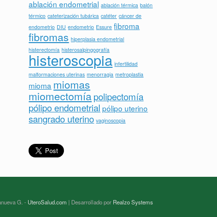
ablación endometrial
ablación térmica
balón
térmico
cateterización tubárica
catéter
cáncer de
fibroma
endometrio
DIU
endometrio
Essure
fibromas
hiperplasia endometrial
histerectomía
histerosalpingografía
histeroscopia
infertilidad
malformaciones uterinas
menorragia
metroplastia
miomas
mioma
miomectomía
polipectomía
pólipo endometrial
pólipo uterino
sangrado uterino
vaginoscopia
lanueva G. -
UteroSalud.com
| Desarrollado por
Realzo Systems