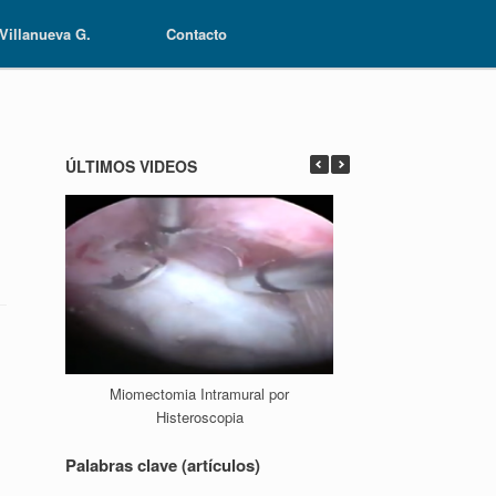
 Villanueva G.
 Villanueva G.
Contacto
Contacto
ÚLTIMOS VIDEOS
Miomectomia Intramural por
Ablación En
Histeroscopia
Palabras clave (artículos)