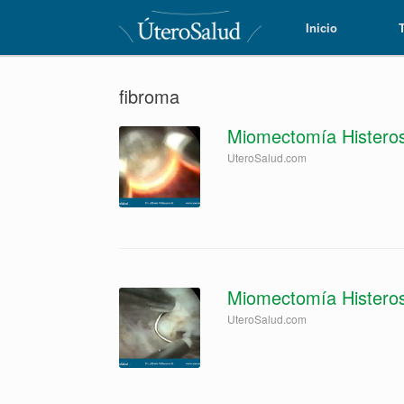
Inicio
Inicio
fibroma
Miomectomía Histero
UteroSalud.com
Miomectomía Histero
UteroSalud.com