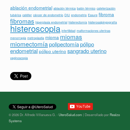
ablación endometrial
ablación térmica
balón térmico
cateterización
fibroma
tubárica
catéter
cáncer de endometrio
DIU
endometrio
Essure
fibromas
hiperplasia endometrial
histerectomía
histerosalpingografía
histeroscopia
infertilidad
malformaciones uterinas
miomas
mioma
menorragia
metroplastia
miomectomía
polipectomía
pólipo
endometrial
sangrado uterino
pólipo uterino
vaginoscopia
© 2026 Dr. Alfredo Villanueva G. -
UteroSalud.com
| Desarrollado por
Realzo
Systems