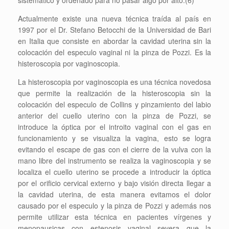
sistemático y ordenado para no pasar algo por alto.(6)
Actualmente existe una nueva técnica traída al país en
1997 por el Dr. Stefano Betocchi de la Universidad de Bari
en Italia que consiste en abordar la cavidad uterina sin la
colocación del especulo vaginal ni la pinza de Pozzi. Es la
histeroscopia por vaginoscopia.
La histeroscopia por vaginoscopia es una técnica novedosa
que permite la realización de la histeroscopia sin la
colocación del especulo de Collins y pinzamiento del labio
anterior del cuello uterino con la pinza de Pozzi, se
introduce la óptica por el introito vaginal con el gas en
funcionamiento y se visualiza la vagina, esto se logra
evitando el escape de gas con el cierre de la vulva con la
mano libre del instrumento se realiza la vaginoscopia y se
localiza el cuello uterino se procede a introducir la óptica
por el orificio cervical externo y bajo visión directa llegar a
la cavidad uterina, de esta manera evitamos el dolor
causado por el especulo y la pinza de Pozzi y además nos
permite utilizar esta técnica en pacientes vírgenes y
menopausicas con estenosis vaginal severa que la