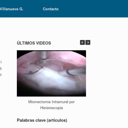
 Villanueva G.
Contacto
ÚLTIMOS VIDEOS
n
s
e
Miomectomia Intramural por
Ablación En
Histeroscopia
Palabras clave (artículos)