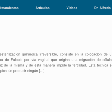
Tratamientos
Artículos
Videos
Dr. Alfredo
erilización quirúrgica irreversible, consiste en la colocación de u
mpa de Falopio por vía vaginal que origina una migración de célula
luz de la misma y de esta manera impide la fertilidad. Esta técnica s
opica sin producir ningún […]