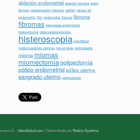
ablación endometrial
ablación térmica
balón
térmico
cateterización tubárica
catéter
cáncer de
fibroma
endometrio
DIU
endometrio
Essure
fibromas
hiperplasia endometrial
histerectomía
histerosalpingografía
histeroscopia
infertilidad
malformaciones uterinas
menorragia
metroplastia
miomas
mioma
miomectomía
polipectomía
pólipo endometrial
pólipo uterino
sangrado uterino
vaginoscopia
lanueva G. -
UteroSalud.com
| Desarrollado por
Realzo Systems