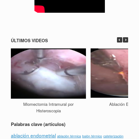
ÚLTIMOS VIDEOS
Miomectomia Intramural por
Ablación Endome
Histeroscopia
Palabras clave (artículos)
ablación endometrial
ablación térmica
balón térmico
cateterización