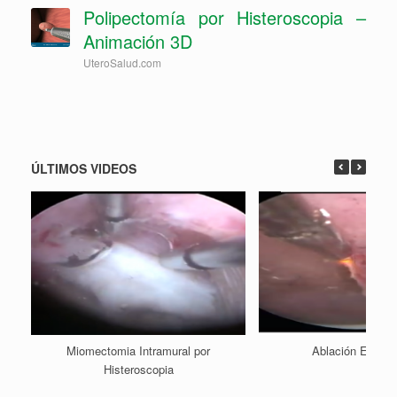
Polipectomía por Histeroscopia –
Animación 3D
UteroSalud.com
ÚLTIMOS VIDEOS
Miomectomia Intramural por
Ablación Endome
Histeroscopia