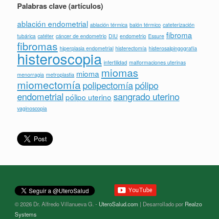
Palabras clave (artículos)
ablación endometrial
ablación térmica
balón térmico
cateterización
fibroma
tubárica
catéter
cáncer de endometrio
DIU
endometrio
Essure
fibromas
hiperplasia endometrial
histerectomía
histerosalpingografía
histeroscopia
infertilidad
malformaciones uterinas
miomas
mioma
menorragia
metroplastia
miomectomía
polipectomía
pólipo
endometrial
sangrado uterino
pólipo uterino
vaginoscopia
© 2026 Dr. Alfredo Villanueva G. -
UteroSalud.com
| Desarrollado por
Realzo
Systems