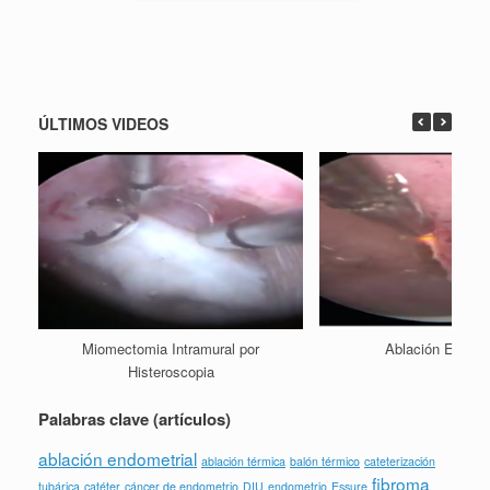
ÚLTIMOS VIDEOS
Miomectomia Intramural por
Ablación Endome
Histeroscopia
Palabras clave (artículos)
ablación endometrial
ablación térmica
balón térmico
cateterización
fibroma
tubárica
catéter
cáncer de endometrio
DIU
endometrio
Essure