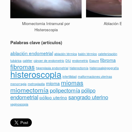
Miomectomia Intramural por
Ablación Endome
Histeroscopia
Palabras clave (artículos)
ablación endometrial
ablación térmica
balón térmico
cateterización
fibroma
tubárica
catéter
cáncer de endometrio
DIU
endometrio
Essure
fibromas
hiperplasia endometrial
histerectomía
histerosalpingografía
histeroscopia
infertilidad
malformaciones uterinas
miomas
mioma
menorragia
metroplastia
miomectomía
polipectomía
pólipo
endometrial
sangrado uterino
pólipo uterino
vaginoscopia